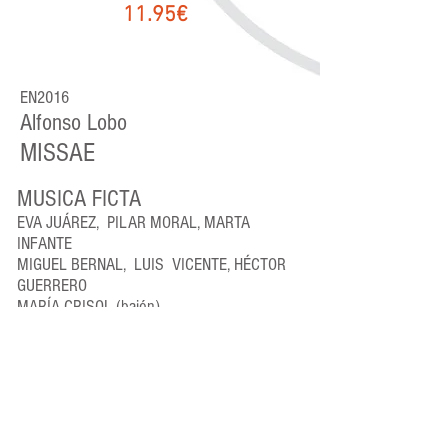
11.95€
EN2016
Alfonso Lobo
MISSAE
MUSICA FICTA
EVA JUÁREZ, PILAR MORAL, MARTA
INFANTE
MIGUEL BERNAL, LUIS VICENTE, HÉCTOR
GUERRERO
MARÍA CRISOL (bajón)
RAÚL MALLAVIBARRENA
(dirección)
1 Simile est Regnum Caelorum (F. Guerrero)
4:17
Missa Simile est Regnum Caelorum