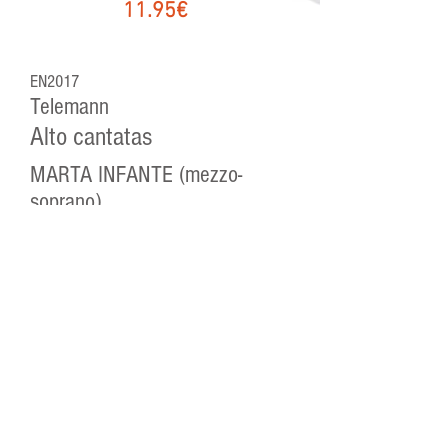
11.95€
EN2017
Telemann
Alto cantatas
MARTA INFANTE (mezzo-
soprano)
ENSEMBLE FONTEGARA
RAÚL MALLAVIBARRENA
(dirección)
1-3 Cantata 42: para el octavo domingo
después de la Trinidad. TWV 1:1538
4-7 Cantata 58: para el vigésimocuarto
domingo después de la Trinidad. TWV 1:118
8-11 Cantata 18: para el domingo de Pasión
(Judica) TWV 1:1584
12-14 Cantata 33: para el tercer día después
de Pentecostés. TWV 1:448
15-17 Cantata 50: para el primer domingo