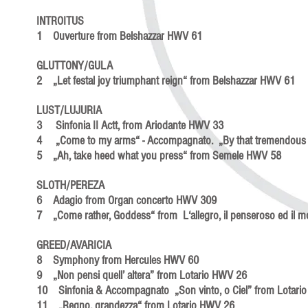
INTROITUS
1 Ouverture from Belshazzar HWV 61
GLUTTONY/GULA
2 „Let festal joy triumphant reign“ from Belshazzar HWV 61
LUST/LUJURIA
3 Sinfonia II Actt, from Ariodante HWV 33
4 „Come to my arms“ - Accompagnato. „By that tremendou
5 „Ah, take heed what you press“ from Semele HWV 58
SLOTH/PEREZA
6 Adagio from Organ concerto HWV 309
7 „Come rather, Goddess“ from L‘allegro, il penseroso ed il
GREED/AVARICIA
8 Symphony from Hercules HWV 60
9 „Non pensi quell’ altera” from Lotario HWV 26
10 Sinfonia & Accompagnato „Son vinto, o Ciel” from Lot
11 „Regno, grandezza“ from Lotario HWV 26