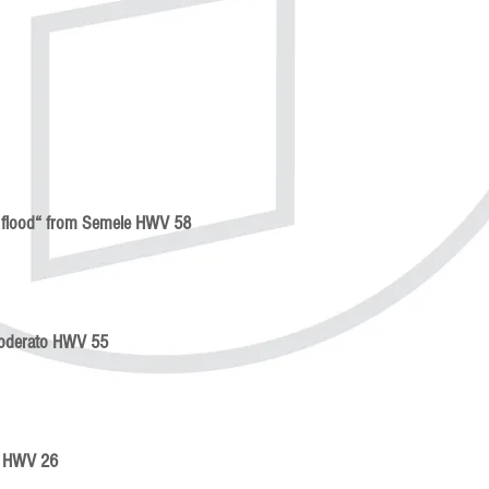
s flood“ from Semele HWV 58
 moderato HWV 55
ario HWV 26