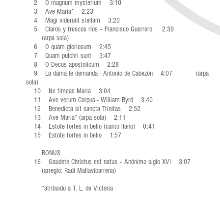
2 O magnum mysterium 3:10
3 Ave Maria* 2:23
4 Magi viderunt stellam 3:20
5 Claros y frescos ríos – Francisco Guerrero 2:39
(arpa sola)
6 O quam gloriosum 2:45
7 Quam pulchri sunt 3:47
8 O Decus apostolicum 2:28
9 La dama le demanda - Antonio de Cabezón 4:07 (arpa
sola)
10 Ne timeas Maria 3:04
11 Ave verum Corpus - William Byrd 3:40
12 Benedicta sit sancta Trinitas 2:52
13 Ave Maria* (arpa sola) 2:11
14 Estote fortes in bello (canto llano) 0:41
15 Estote fortes in bello 1:57
BONUS
16 Gaudete Christus est natus – Anónimo siglo XVI 3:07
(arreglo: Raúl Mallavibarrena)
*atribuido a T. L. de Victoria