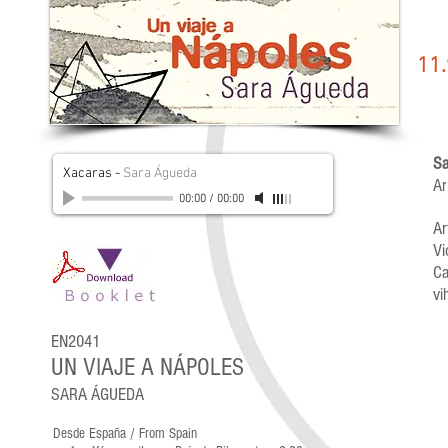
11
Sa
Xacaras
-
Sara Águeda
Ar
00:00
/
00:00
Ar
Vi
Ca
vi
EN2041
UN VIAJE A NÁPOLES
SARA ÁGUEDA
Desde España / From Spain