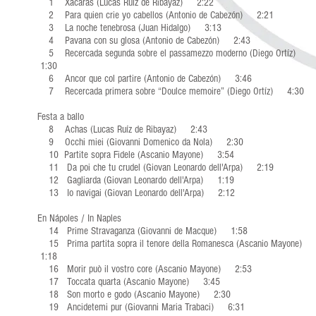
1 Xácaras (Lucas Ruíz de Ribayaz) 2:22
2 Para quien crie yo cabellos (Antonio de Cabezón) 2:21
3 La noche tenebrosa (Juan Hidalgo) 3:13
4 Pavana con su glosa (Antonio de Cabezón) 2:43
5 Recercada segunda sobre el passamezzo moderno (Diego Ortíz)
1:30
6 Ancor que col partire (Antonio de Cabezón) 3:46
7 Recercada primera sobre “Doulce memoire” (Diego Ortíz) 4:30
Festa a ballo
8 Achas (Lucas Ruíz de Ribayaz) 2:43
9 Occhi miei (Giovanni Domenico da Nola) 2:30
10 Partite sopra Fidele (Ascanio Mayone) 3:54
11 Da poi che tu crudel (Giovan Leonardo dell'Arpa) 2:19
12 Gagliarda (Giovan Leonardo dell'Arpa) 1:19
13 Io navigai (Giovan Leonardo dell'Arpa) 2:12
En Nápoles / In Naples
14 Prime Stravaganza (Giovanni de Macque) 1:58
15 Prima partita sopra il tenore della Romanesca (Ascanio Mayone)
1:18
16 Morir può il vostro core (Ascanio Mayone) 2:53
17 Toccata quarta (Ascanio Mayone) 3:45
18 Son morto e godo (Ascanio Mayone) 2:30
19 Ancidetemi pur (Giovanni Maria Trabaci) 6:31