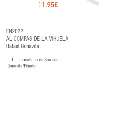
11.95€
EN202
2
AL COMPÁS DE LA VIHUELA
Rafael Bonavita
1 La mañana de San Juan
Bonavita/Pisador
2 Fantasía de improviso Bonavita
3 Fantasía 4º tono Narváez
4 Guárdame las vacas Narváez
5 Pavana de Italia Milán
6 Conde Claros inglés Mudarra-anón.
inglés
7 Melancolía de Ricaforte Narváez
8 Ludovico Mudarra
9 Dúo de Morales Fuenllana
10 Conde Claros Narváez
11 Pavana / Gallarda Mudarra